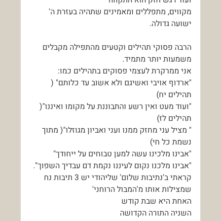
ועוד רגש חזק הוא התקווה
מקווים, מתפללים ומאמינים שתהיה בעזרת ה' 
ישועה גדולה.
הרבה פסוקי תהילים וקטעים מהתפילה מקבלים 
משמעות יותר מתמיד.
אני ממרקרת לעצמי פסוקים בתהילים כמו:
"ארדוף אויבי ואשיגם ולא אשוב עד כלותם" ( 
תהילים יח)
"ועוד מעט ואין רשע והתבוננת על מקומו ואיננו"( 
תהילים לז)
" מציל עני מחזק ממנו ועני ואביון מגוזלו"( מתוך 
נשמת כל חי)
"אבינו מלכינו עשה למען טבוחים על ייחודך"
"אבינו מלכנו נקום לעיננו נקמת דם עבדיך השפוך".
קראתי ב'נתיבות שלום' שליהודי יש 3 תיבות נח 
שמצילות אותו מ'המבול הרוחני'
האחת היא שבת קודש
השניה התורה הקדושה